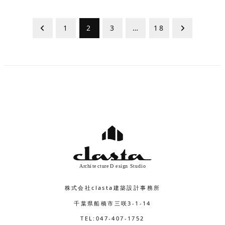
投
1
2
3
…
18
稿
の
ペ
ー
ジ
送
り
株式会社clasta建築設計事務所
千葉県船橋市三咲3-1-14
TEL:047-407-1752