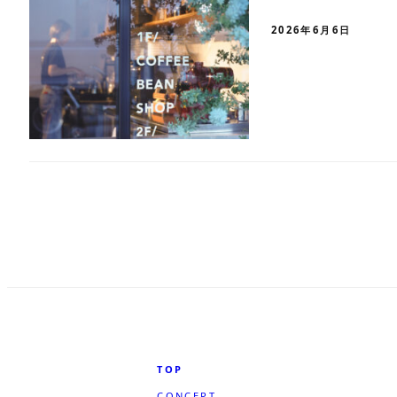
2026年6月6日
投
稿
の
ペ
ー
ジ
TOP
送
CONCEPT