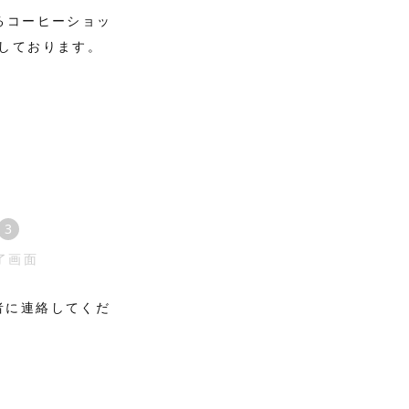
るコーヒーショッ
しております。
。
3
現
了画面
在
者に連絡してくだ
表
示
さ
れ