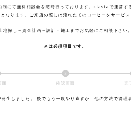
約制にて無料相談会を随時行っております。clastaで運営す
せとなります。ご来店の際には淹れたてのコーヒーをサービス
土地探し～資金計画～設計・施工までお気軽にご相談下さい
※は必須項目です。
2
現
現
画面
確認画面
完
在
在
が発生しました。 後でもう一度やり直すか、他の方法で管理
表
表
示
示
さ
さ
れ
れ