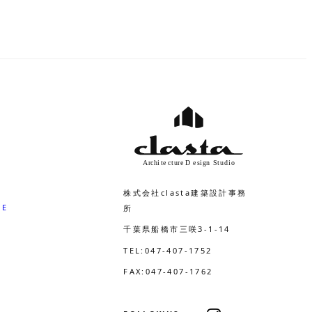
て
い
る
画
面
で
す。
株式会社clasta建築設計事務
EE
所
千葉県船橋市三咲3-1-14
TEL:047-407-1752
FAX:047-407-1762