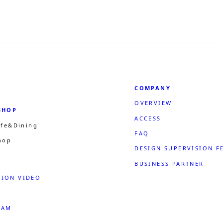
て
て
い
い
る
る
画
画
面
面
で
で
す。
す。
COMPANY
OVERVIEW
SHOP
ACCESS
afe&Dining
FAQ
hop
DESIGN SUPERVISION F
BUSINESS PARTNER
ION VIDEO
RAM