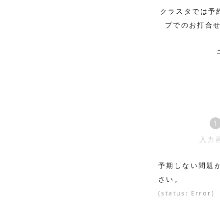
クラスタでは予
プでのお打合
1
入力
予期しない問題
さい。
(status: Error)