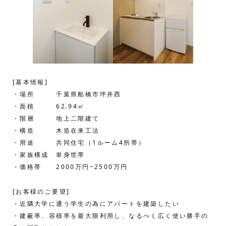
[基本情報]
・場所 千葉県船橋市坪井西
・面積 62.94㎡
・階層 地上二階建て
・構造 木造在来工法
・用途 共同住宅（1ルーム4所帯）
・家族構成 単身世帯
・価格帯 2000万円~2500万円
[お客様のご要望]
・近隣大学に通う学生の為にアパートを建築したい
・建蔽率、容積率を最大限利用し、なるべく広く使い勝手の