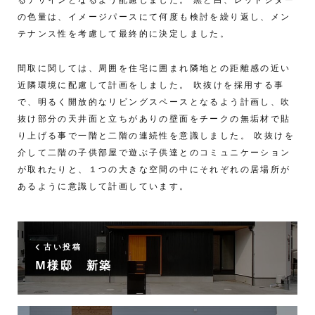
の色量は、イメージパースにて何度も検討を繰り返し、メン
テナンス性を考慮して最終的に決定しました。
間取に関しては、周囲を住宅に囲まれ隣地との距離感の近い
近隣環境に配慮して計画をしました。 吹抜けを採用する事
で、明るく開放的なリビングスペースとなるよう計画し、吹
抜け部分の天井面と立ちがありの壁面をチークの無垢材で貼
り上げる事で一階と二階の連続性を意識しました。 吹抜けを
介して二階の子供部屋で遊ぶ子供達とのコミュニケーション
が取れたりと、１つの大きな空間の中にそれぞれの居場所が
あるように意識して計画しています。
古い投稿
M様邸 新築